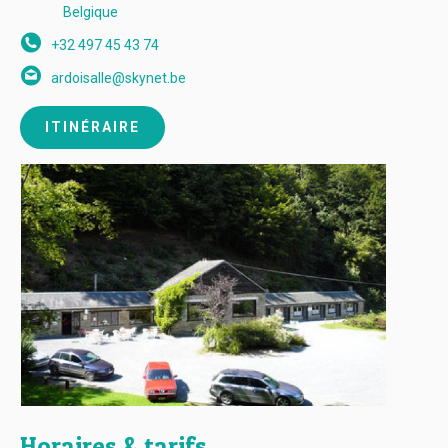
Belgique
+32 497 45 43 74
ardoisalle@skynet.be
ITINÉRAIRE
Horaires & tarifs